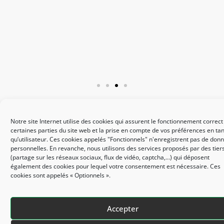
Plan de site
Mentions légales
Politique des cookies
Notre site Internet utilise des cookies qui assurent le fonctionnement correct
Accessibilité : non conforme
Site réalisé par le SICTIAM
certaines parties du site web et la prise en compte de vos préférences en tan
qu’utilisateur. Ces cookies appelés "Fonctionnels" n'enregistrent pas de don
personnelles. En revanche, nous utilisons des services proposés par des tier
(partage sur les réseaux sociaux, flux de vidéo, captcha,...) qui déposent
également des cookies pour lequel votre consentement est nécessaire. Ces
cookies sont appelés « Optionnels ».
Accepter